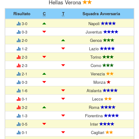
Hellas Verona
Risultato
C
T
Squadra Avversaria
3-0
Napoli
0-3
Juventus
2-0
Genoa
1-2
Lazio
2-3
Torino
2-3
Como
2-1
Venezia
0-3
Monza
1-6
Atalanta
0-1
Lecce
3-2
Roma
1-3
Fiorentina
0-5
Inter
0-1
Cagliari