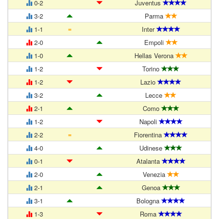
0-2
Juventus
3-2
Parma
=
1-1
Inter
2-0
Empoli
1-0
Hellas Verona
1-2
Torino
1-2
Lazio
3-2
Lecce
2-1
Como
1-2
Napoli
=
2-2
Fiorentina
4-0
Udinese
0-1
Atalanta
2-0
Venezia
2-1
Genoa
3-1
Bologna
1-3
Roma