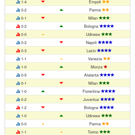
1-4
Empoli
3-2
Parma
0-1
Milan
3-2
Bologna
=
0-0
Udinese
0-2
Napoli
0-3
Lazio
=
1-1
Venezia
1-0
Monza
0-5
Atalanta
0-1
Milan
1-0
Fiorentina
0-2
Juventus
1-2
Bologna
1-0
Udinese
=
0-0
Parma
=
1-1
Torino