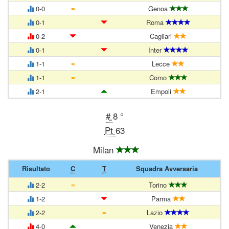
=
0-0
Genoa
0-1
Roma
0-2
Cagliari
0-1
Inter
=
1-1
Lecce
=
1-1
Como
2-1
Empoli
#
8 °
Pt
63
Milan
Risultato
C
T
Squadra Avversaria
=
2-2
Torino
1-2
Parma
=
2-2
Lazio
4-0
Venezia