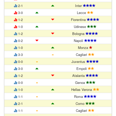
2-1
Inter
3-0
Lecce
1-2
Fiorentina
1-0
Udinese
1-2
Bologna
0-2
Napoli
1-0
Monza
=
3-3
Cagliari
=
0-0
Juventus
3-0
Empoli
1-2
Atalanta
=
0-0
Genoa
1-0
Hellas Verona
=
1-1
Roma
2-1
Como
=
1-1
Cagliari