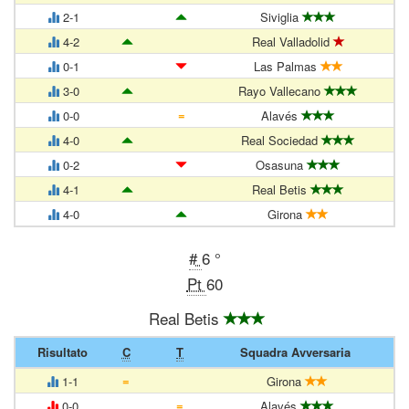
2-1
Siviglia
4-2
Real Valladolid
0-1
Las Palmas
3-0
Rayo Vallecano
=
0-0
Alavés
4-0
Real Sociedad
0-2
Osasuna
4-1
Real Betis
4-0
Girona
#
6 °
Pt
60
Real Betis
Risultato
C
T
Squadra Avversaria
=
1-1
Girona
=
0-0
Alavés