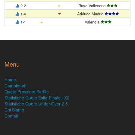
=
2-2
Rayo Vallecano
1-4
Atlético Madrid
=
1-1
Valencia
Menu
Home
Campionati
Quote Prossime Partite
Statistiche Quote Esito Finale 1X2
Statistiche Quote Under/Over 2,5
Chi Siamo
Contatti