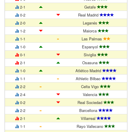
2-1
Getafe
0-2
Real Madrid
2-0
Leganés
1-2
Maiorca
=
1-1
Las Palmas
1-0
Espanyol
0-1
Siviglia
2-1
Osasuna
1-0
Atlético Madrid
=
1-1
Athletic Bilbao
=
2-2
Celta Vigo
2-4
Valencia
0-2
Real Sociedad
=
2-2
Barcellona
2-1
Villarreal
=
1-1
Rayo Vallecano