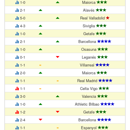
1-0
Maiorca
2-1
Alavés
5-0
Real Valladolid
4-3
Siviglia
1-0
Getafe
2-1
Barcellona
1-0
Osasuna
0-1
Leganés
=
1-1
Villarreal
2-0
Maiorca
=
1-1
Real Madrid
=
1-1
Celta Vigo
3-0
Valencia
1-0
Athletic Bilbao
1-2
Getafe
2-4
Barcellona
=
1-1
Espanyol