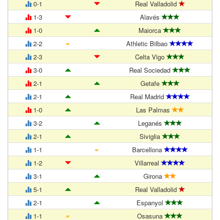
0-1
Real Valladolid
1-3
Alavés
1-0
Maiorca
=
2-2
Athletic Bilbao
2-3
Celta Vigo
3-0
Real Sociedad
2-1
Getafe
2-1
Real Madrid
1-0
Las Palmas
3-2
Leganés
2-1
Siviglia
=
1-1
Barcellona
1-2
Villarreal
3-1
Girona
5-1
Real Valladolid
2-1
Espanyol
=
1-1
Osasuna