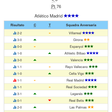
Pt
76
Atlético Madrid
Risultato
C
T
Squadra Avversaria
=
2-2
Villarreal
3-0
Girona
=
0-0
Espanyol
1-0
Athletic Bilbao
3-0
Valencia
=
1-1
Rayo Vallecano
1-0
Celta Vigo
=
1-1
Real Madrid
=
1-1
Real Sociedad
3-1
Leganés
0-1
Real Betis
2-0
Las Palmas