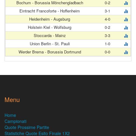
Bochum - Borussia Mönchengladbach
0-2
Eintracht Francoforte - Hoffenheim
3-1
Heidenheim - Augsburg
4-0
Holstein Kiel - Wolfsburg
0-2
Stoccarda - Mainz
3-3
Union Berlin - St. Pauli
1-0
Werder Brema - Borussia Dortmund
0-0
Menu
Home
Campionati
Quote Prossime Partite
Statistiche Quote Esito Finale 1X2