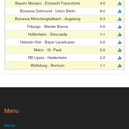
Bayern Monaco - Eintracht Francoforte
4-0
Borussia Dortmund - Union Berlin
6-0
Borussia Mönchengladbach - Augsburg
0-3
Friburgo - Werder Brema
5-0
Hoffenheim - Stoccarda
1-1
Holstein Kiel - Bayer Leverkusen
0-2
Mainz - St. Pauli
2-0
RB Lipsia - Heidenheim
2-2
Wolfsburg - Bochum
1-1
Menu
Home