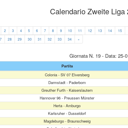
Calendario Zweite Liga
2
3
4
5
6
7
8
9
10
11
12
13
14
15
7
28
29
30
31
32
33
34
»
Giornata N. 19 - Data: 25-
Partita
Colonia - SV 07 Elversberg
Darmstadt - Paderborn
Greuther Furth - Kaiserslautern
Hannover 96 - Preussen Münster
Herta - Amburgo
Karlsruher - Dusseldorf
Magdeburgo - Braunschweig