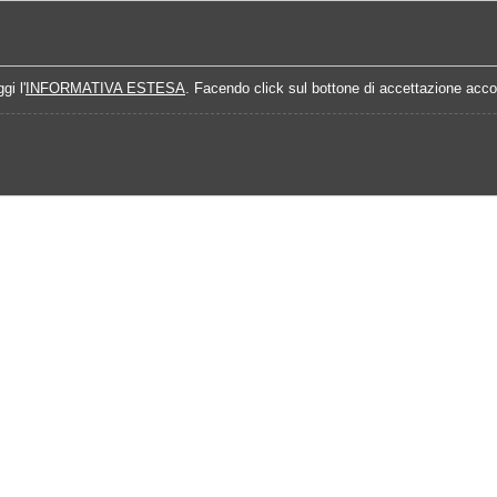
Home
Campionati
Quote Prossime Partit
gi l'
INFORMATIVA ESTESA
. Facendo click sul bottone di accettazione accon
025
Calendario