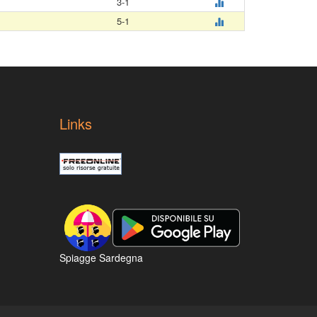
3-1
5-1
Links
Spiagge Sardegna