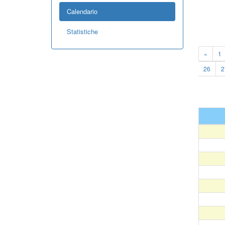
Calendario
Statistiche
«
1
26
2