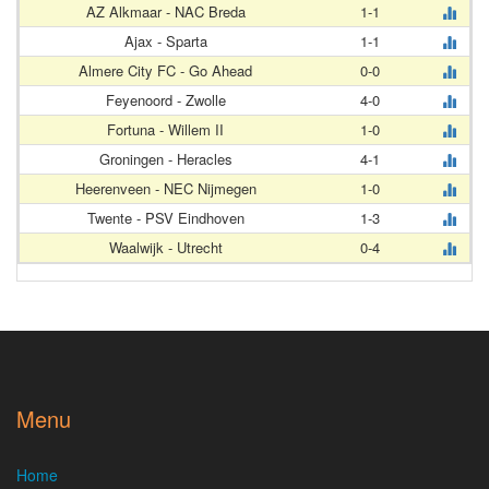
AZ Alkmaar - NAC Breda
1-1
Ajax - Sparta
1-1
Almere City FC - Go Ahead
0-0
Feyenoord - Zwolle
4-0
Fortuna - Willem II
1-0
Groningen - Heracles
4-1
Heerenveen - NEC Nijmegen
1-0
Twente - PSV Eindhoven
1-3
Waalwijk - Utrecht
0-4
Menu
Home