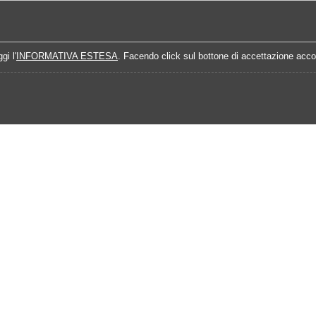
Home
Campionati
Quote Prossime Partit
gi l'
INFORMATIVA ESTESA
. Facendo click sul bottone di accettazione accon
24-2025
Calendario