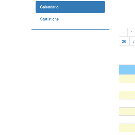
Calendario
Statistiche
«
1
26
2