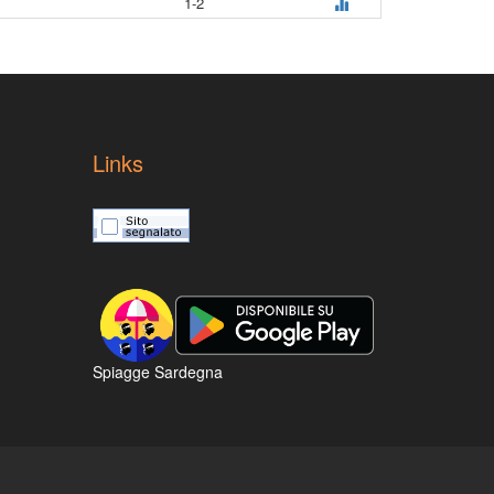
1-2
Links
Spiagge Sardegna