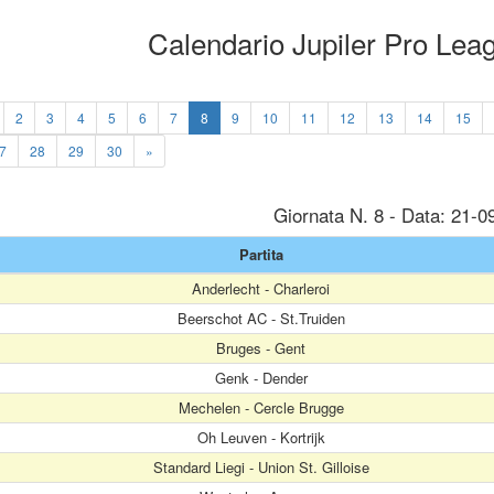
Calendario Jupiler Pro Le
2
3
4
5
6
7
8
9
10
11
12
13
14
15
7
28
29
30
»
Giornata N. 8 - Data: 21-0
Partita
Anderlecht - Charleroi
Beerschot AC - St.Truiden
Bruges - Gent
Genk - Dender
Mechelen - Cercle Brugge
Oh Leuven - Kortrijk
Standard Liegi - Union St. Gilloise