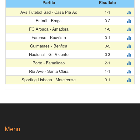
Partita
Risultato
Avs Futebol Sad - Casa Pia Ac
1-1
Estoril - Braga
0-2
FC Arouca - Amadora
1-0
Farense - Boavista
0-1
Guimaraes - Benfica
0-3
Nacional - Gil Vicente
0-3
Porto - Famalicao
2-1
Rio Ave - Santa Clara
1-1
Sporting Lisbona - Moreirense
3-1
Menu