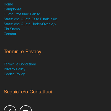
Home
Campionati
Quote Prossime Partite
Statistiche Quote Esito Finale 1X2
Statistiche Quote Under/Over 2,5
Chi Siamo
Contatti
Termini e Privacy
Termini e Condizioni
Privacy Policy
Cookie Policy
Seguici e/o Contattaci