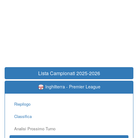
Lista Campionati 2025-2026
Inghilterra - Premier League
Riepilogo
Classifica
Analisi Prossimo Turno