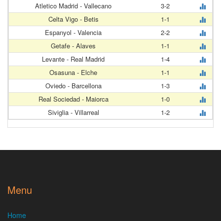
Atletico Madrid - Vallecano
3-2
Celta Vigo - Betis
1-1
Espanyol - Valencia
2-2
Getafe - Alaves
1-1
Levante - Real Madrid
1-4
Osasuna - Elche
1-1
Oviedo - Barcellona
1-3
Real Sociedad - Maiorca
1-0
Siviglia - Villarreal
1-2
Menu
Home