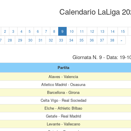
Calendario LaLiga 2
2
3
4
5
6
7
8
9
10
11
12
13
14
15
7
28
29
30
31
32
33
34
35
36
37
38
»
Giornata N. 9 - Data: 19-1
Partita
Alaves - Valencia
Atletico Madrid - Osasuna
Barcellona - Girona
Celta Vigo - Real Sociedad
Elche - Athletic Bilbao
Getafe - Real Madrid
Levante - Vallecano