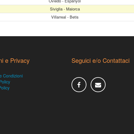
Oviedo - Espanyol
Siviglia - Maiorca
Villarreal - Betis
ni e Privacy
Seguici e/o Contattaci
e Condizioni
Policy
olicy