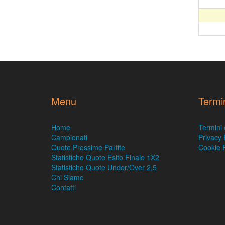
Menu
Termi
Home
Termini 
Campionati
Privacy 
Quote Prossime Partite
Cookie P
Statistiche Quote Esito Finale 1X2
Statistiche Quote Under/Over 2,5
Chi Siamo
Contatti