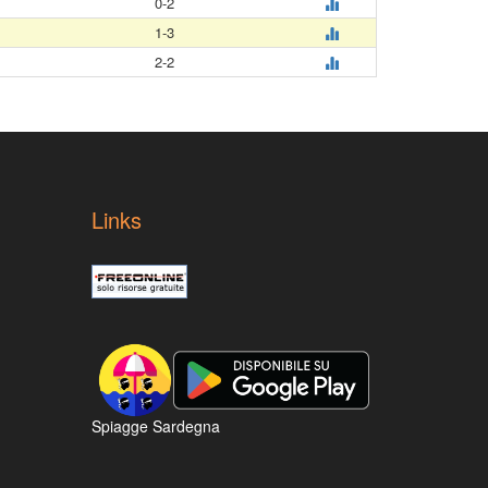
0-2
1-3
2-2
Links
Spiagge Sardegna