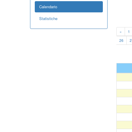
Calendario
Statistiche
«
1
26
2