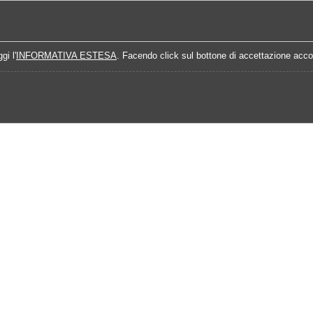
Home
Campionati
Quote Prossime Partit
gi l'
INFORMATIVA ESTESA
. Facendo click sul bottone di accettazione accon
Calendario