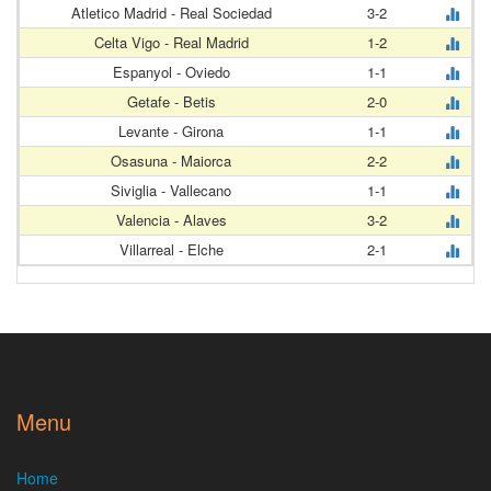
Atletico Madrid - Real Sociedad
3-2
Celta Vigo - Real Madrid
1-2
Espanyol - Oviedo
1-1
Getafe - Betis
2-0
Levante - Girona
1-1
Osasuna - Maiorca
2-2
Siviglia - Vallecano
1-1
Valencia - Alaves
3-2
Villarreal - Elche
2-1
Menu
Home