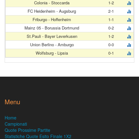
Colonia - Stoccarda
1-2
FC Heidenheim - Augsburg
2-1
Friburgo - Hoffenheim
1-1
Mainz 05 - Borussia Dortmund
0-2
St.Pauli - Bayer Leverkusen
1-2
Union Berlino - Amburgo
0-0
Wolfsburg - Lipsia
0-1
Menu
Home
Campionati
Quote Prossime Partite
Statistiche Quote Esito Finale 1X2