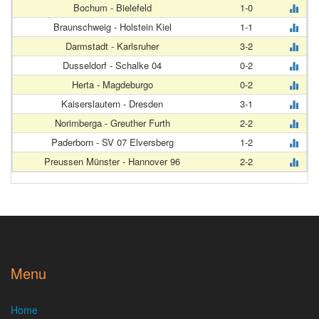
Bochum - Bielefeld
1-0
Braunschweig - Holstein Kiel
1-1
Darmstadt - Karlsruher
3-2
Dusseldorf - Schalke 04
0-2
Herta - Magdeburgo
0-2
Kaiserslautern - Dresden
3-1
Norimberga - Greuther Furth
2-2
Paderborn - SV 07 Elversberg
1-2
Preussen Münster - Hannover 96
2-2
Menu
Home