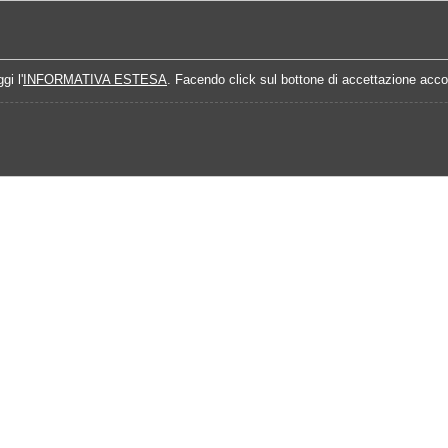
Home
Campionati
Quote Prossime Partit
gi l'
INFORMATIVA ESTESA
. Facendo click sul bottone di accettazione accon
Calendario