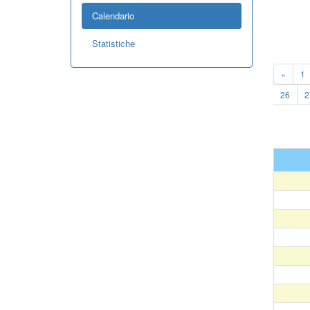
Calendario
Statistiche
«
1
26
2