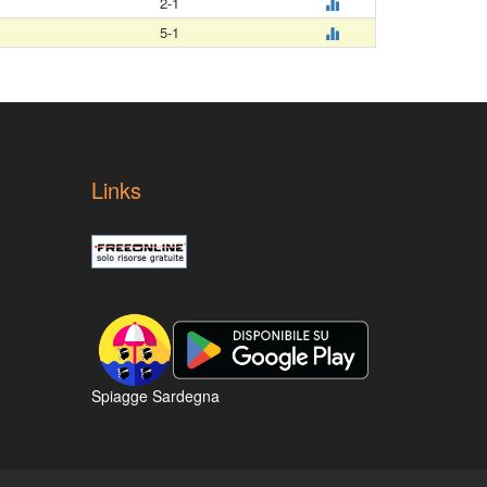
2-1
5-1
Links
Spiagge Sardegna