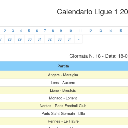
Calendario Ligue 1 2
2
3
4
5
6
7
8
9
10
11
12
13
14
15
7
28
29
30
31
32
33
34
»
Giornata N. 18 - Data: 18-
Partita
Angers - Marsiglia
Lens - Auxerre
Lione - Brestois
Monaco - Lorient
Nantes - Paris Football Club
Paris Saint Germain - Lille
Rennes - Le Havre