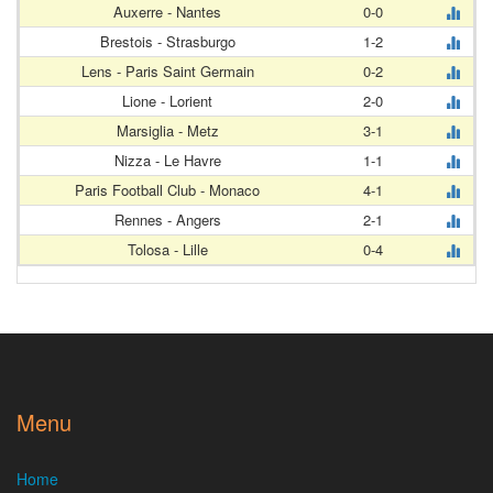
Auxerre - Nantes
0-0
Brestois - Strasburgo
1-2
Lens - Paris Saint Germain
0-2
Lione - Lorient
2-0
Marsiglia - Metz
3-1
Nizza - Le Havre
1-1
Paris Football Club - Monaco
4-1
Rennes - Angers
2-1
Tolosa - Lille
0-4
Menu
Home