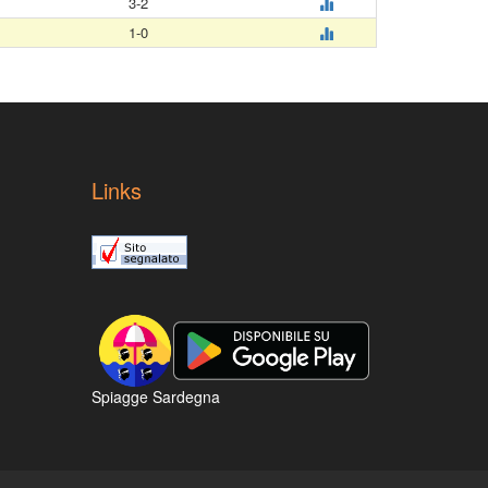
3-2
1-0
Links
Spiagge Sardegna