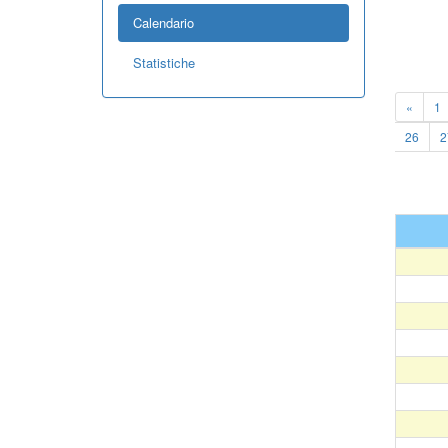
Calendario
Statistiche
«
1
26
2