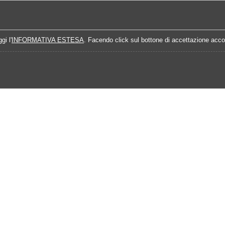
Home
Campionati
Quote Prossime Partit
gi l'
INFORMATIVA ESTESA
. Facendo click sul bottone di accettazione accon
Calendario