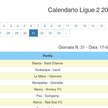
Calendario Ligue 2 2
2
3
4
5
6
7
8
9
10
11
12
13
14
15
7
28
29
30
31
32
33
34
»
Giornata N. 31 - Data: 17-
Partita
Bastia - Saint Etienne
Dunkerque - Laval
Le Mans - Clermont
Montpellier - Grenoble
Nancy - Annecy FC
Pau - Guingamp
Reims - Red Star FC