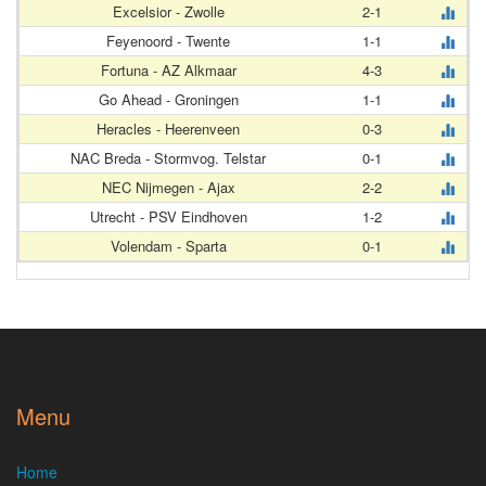
Excelsior - Zwolle
2-1
Feyenoord - Twente
1-1
Fortuna - AZ Alkmaar
4-3
Go Ahead - Groningen
1-1
Heracles - Heerenveen
0-3
NAC Breda - Stormvog. Telstar
0-1
NEC Nijmegen - Ajax
2-2
Utrecht - PSV Eindhoven
1-2
Volendam - Sparta
0-1
Menu
Home