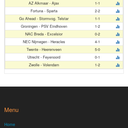
AZ Alkmaar - Ajax
1-1
Fortuna - Sparta
2-2
Go Ahead - Stormvog. Telstar
1-1
Groningen - PSV Eindhoven
1-2
NAC Breda - Excelsior
0-2
NEC Nijmegen - Heracles
4-1
Twente - Heerenveen
5-0
Utrecht - Feyenoord
0-1
Zwolle - Volendam
1-2
Menu
Home