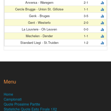
Anversa - Waregem
2-1
Cercle Brugge - Union St. Gilloise
1-1
Genk - Bruges
3-5
Gent - Westerlo
2-0
La Louviere - Oh Leuven
0-0
Mechelen - Dender
1-1
Standard Liegi - St.Truiden
1-2
Menu
Home
Campionati
Quote Prossime Partite
Statistiche Quote Esito Finale 1X2