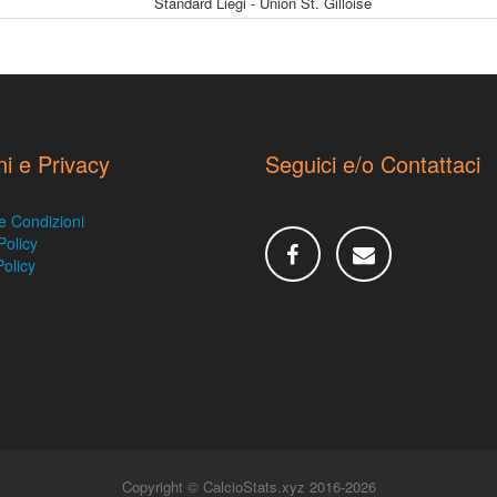
Standard Liegi - Union St. Gilloise
ni e Privacy
Seguici e/o Contattaci
e Condizioni
Policy
olicy
Copyright © CalcioStats.xyz 2016-2026