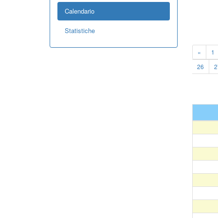
Calendario
Statistiche
«
1
26
2