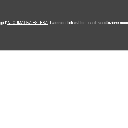
Home
Campionati
Quote Prossime Partit
gi l'
INFORMATIVA ESTESA
. Facendo click sul bottone di accettazione accon
25-2026
Calendario