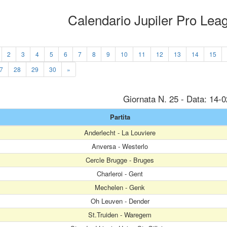
Calendario Jupiler Pro Le
2
3
4
5
6
7
8
9
10
11
12
13
14
15
7
28
29
30
»
Giornata N. 25 - Data: 14-
Partita
Anderlecht - La Louviere
Anversa - Westerlo
Cercle Brugge - Bruges
Charleroi - Gent
Mechelen - Genk
Oh Leuven - Dender
St.Truiden - Waregem