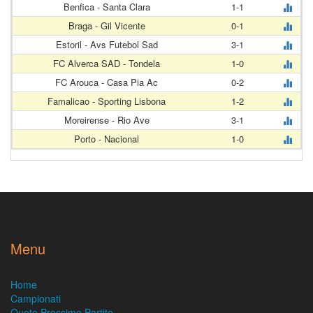
Benfica - Santa Clara
1-1
Braga - Gil Vicente
0-1
Estoril - Avs Futebol Sad
3-1
FC Alverca SAD - Tondela
1-0
FC Arouca - Casa Pia Ac
0-2
Famalicao - Sporting Lisbona
1-2
Moreirense - Rio Ave
3-1
Porto - Nacional
1-0
Menu
Home
Campionati
Quote Prossime Partite