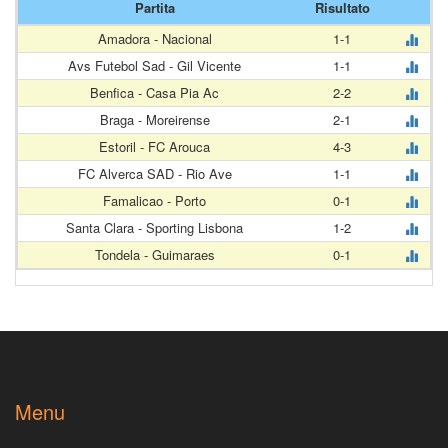
Partita
Risultato
Amadora - Nacional
1-1
Avs Futebol Sad - Gil Vicente
1-1
Benfica - Casa Pia Ac
2-2
Braga - Moreirense
2-1
Estoril - FC Arouca
4-3
FC Alverca SAD - Rio Ave
1-1
Famalicao - Porto
0-1
Santa Clara - Sporting Lisbona
1-2
Tondela - Guimaraes
0-1
Menu