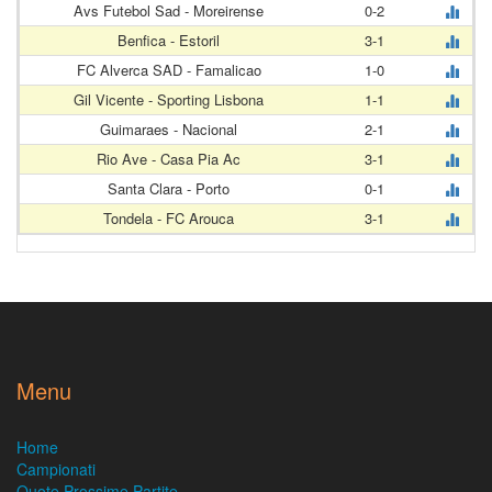
Avs Futebol Sad - Moreirense
0-2
Benfica - Estoril
3-1
FC Alverca SAD - Famalicao
1-0
Gil Vicente - Sporting Lisbona
1-1
Guimaraes - Nacional
2-1
Rio Ave - Casa Pia Ac
3-1
Santa Clara - Porto
0-1
Tondela - FC Arouca
3-1
Menu
Home
Campionati
Quote Prossime Partite