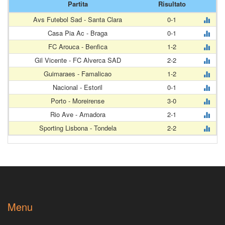
Partita
Risultato
Avs Futebol Sad - Santa Clara
0-1
Casa Pia Ac - Braga
0-1
FC Arouca - Benfica
1-2
Gil Vicente - FC Alverca SAD
2-2
Guimaraes - Famalicao
1-2
Nacional - Estoril
0-1
Porto - Moreirense
3-0
Rio Ave - Amadora
2-1
Sporting Lisbona - Tondela
2-2
Menu