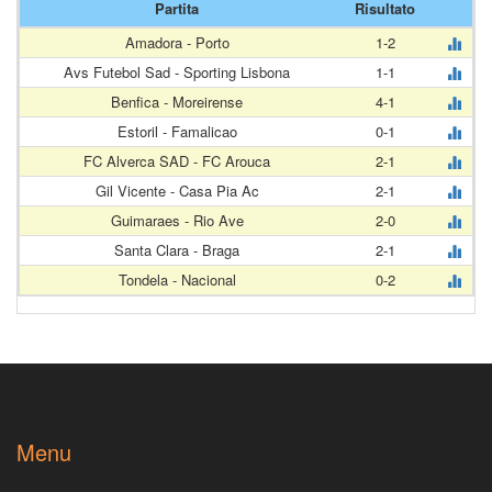
Partita
Risultato
Amadora - Porto
1-2
Avs Futebol Sad - Sporting Lisbona
1-1
Benfica - Moreirense
4-1
Estoril - Famalicao
0-1
FC Alverca SAD - FC Arouca
2-1
Gil Vicente - Casa Pia Ac
2-1
Guimaraes - Rio Ave
2-0
Santa Clara - Braga
2-1
Tondela - Nacional
0-2
Menu