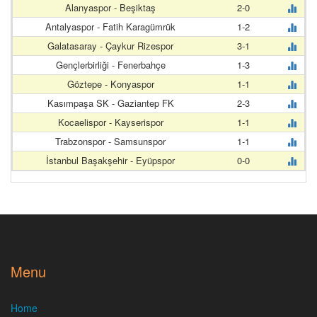
Alanyaspor - Beşiktaş
2-0
Antalyaspor - Fatih Karagümrük
1-2
Galatasaray - Çaykur Rizespor
3-1
Gençlerbirliği - Fenerbahçe
1-3
Göztepe - Konyaspor
1-1
Kasımpaşa SK - Gaziantep FK
2-3
Kocaelispor - Kayserispor
1-1
Trabzonspor - Samsunspor
1-1
İstanbul Başakşehir - Eyüpspor
0-0
Menu
Home