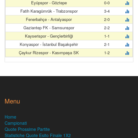
Eyüpspor - Göztepe
0-0
Fatih Karagümrük - Trabzonspor
3-4
Fenerbahçe - Antalyaspor
2-0
Gaziantep FK - Samsunspor
2-2
Kayserispor - Gençlerbirliği
1-1
Konyaspor - İstanbul Başakşehir
2-1
Çaykur Rizespor - Kasımpaşa SK
1-2
Menu
Home
Campionati
Quote Prossime Partite
Statistiche Quote Esito Finale 1X2