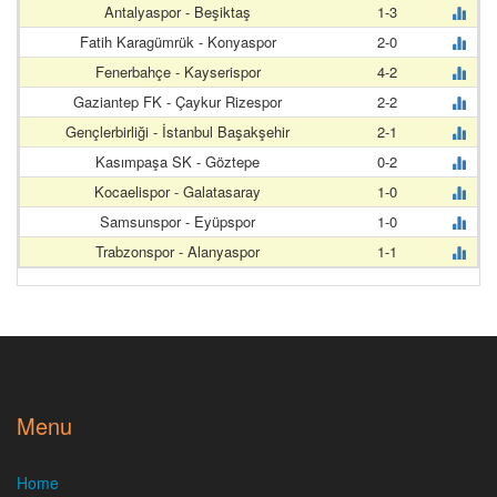
Antalyaspor - Beşiktaş
1-3
Fatih Karagümrük - Konyaspor
2-0
Fenerbahçe - Kayserispor
4-2
Gaziantep FK - Çaykur Rizespor
2-2
Gençlerbirliği - İstanbul Başakşehir
2-1
Kasımpaşa SK - Göztepe
0-2
Kocaelispor - Galatasaray
1-0
Samsunspor - Eyüpspor
1-0
Trabzonspor - Alanyaspor
1-1
Menu
Home