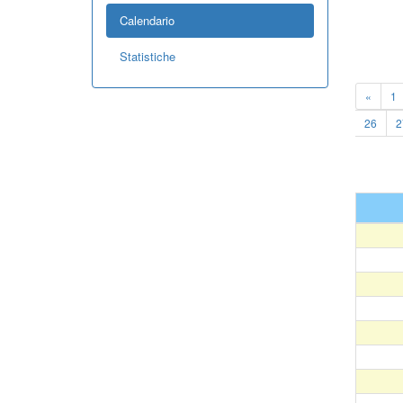
Calendario
Statistiche
«
1
26
2