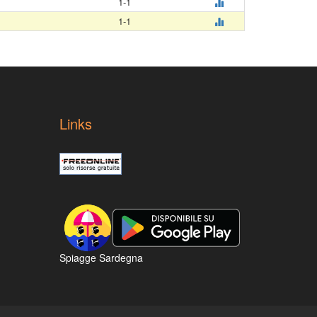
1-1
1-1
Links
Spiagge Sardegna