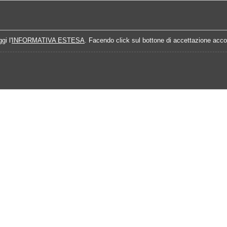
Home
Campionati
Quote Prossime Partit
gi l'
INFORMATIVA ESTESA
. Facendo click sul bottone di accettazione accon
Calendario