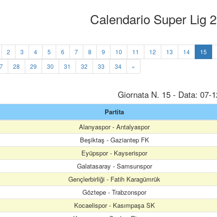
Calendario Super Lig 
2
3
4
5
6
7
8
9
10
11
12
13
14
15
7
28
29
30
31
32
33
34
»
Giornata N. 15 - Data: 07-
Partita
Alanyaspor - Antalyaspor
Beşiktaş - Gaziantep FK
Eyüpspor - Kayserispor
Galatasaray - Samsunspor
Gençlerbirliği - Fatih Karagümrük
Göztepe - Trabzonspor
Kocaelispor - Kasımpaşa SK