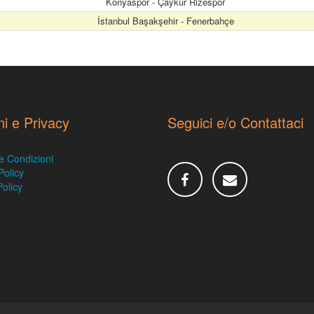
Konyaspor - Çaykur Rizespor
İstanbul Başakşehir - Fenerbahçe
ni e Privacy
Seguici e/o Contattaci
e Condizioni
Policy
olicy