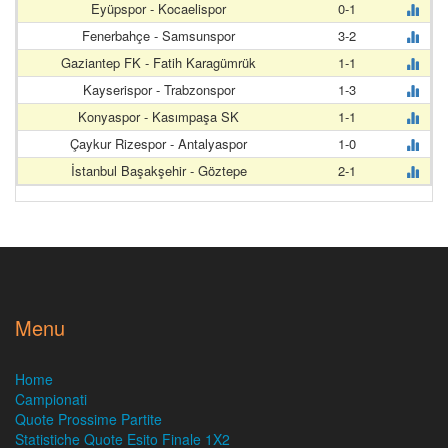
Eyüpspor - Kocaelispor
0-1
Fenerbahçe - Samsunspor
3-2
Gaziantep FK - Fatih Karagümrük
1-1
Kayserispor - Trabzonspor
1-3
Konyaspor - Kasımpaşa SK
1-1
Çaykur Rizespor - Antalyaspor
1-0
İstanbul Başakşehir - Göztepe
2-1
Menu
Home
Campionati
Quote Prossime Partite
Statistiche Quote Esito Finale 1X2