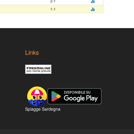
2-1
1-1
Links
Spiagge Sardegna