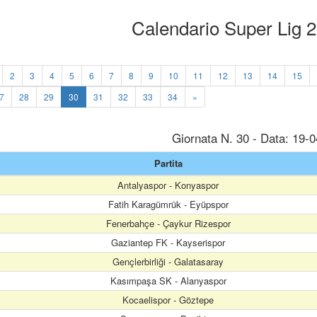
Calendario Super Lig 
2
3
4
5
6
7
8
9
10
11
12
13
14
15
7
28
29
30
31
32
33
34
»
Giornata N. 30 - Data: 19-
Partita
Antalyaspor - Konyaspor
Fatih Karagümrük - Eyüpspor
Fenerbahçe - Çaykur Rizespor
Gaziantep FK - Kayserispor
Gençlerbirliği - Galatasaray
Kasımpaşa SK - Alanyaspor
Kocaelispor - Göztepe