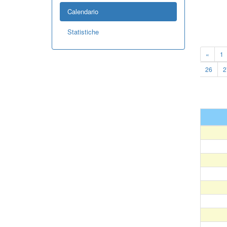
Calendario
Statistiche
«
1
26
2