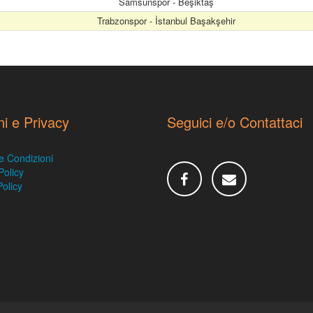
Samsunspor - Beşiktaş
Trabzonspor - İstanbul Başakşehir
ni e Privacy
Seguici e/o Contattaci
e Condizioni
Policy
olicy