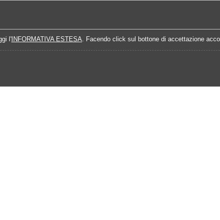
Home
Campionati
Quote Prossime Partit
gi l'
INFORMATIVA ESTESA
. Facendo click sul bottone di accettazione accon
Calendario