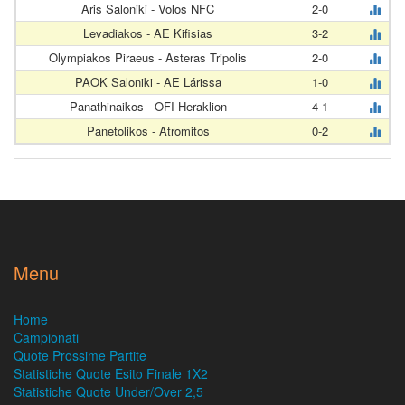
Aris Saloniki - Volos NFC
2-0
Levadiakos - AE Kifisias
3-2
Olympiakos Piraeus - Asteras Tripolis
2-0
PAOK Saloniki - AE Lárissa
1-0
Panathinaikos - OFI Heraklion
4-1
Panetolikos - Atromitos
0-2
Menu
Home
Campionati
Quote Prossime Partite
Statistiche Quote Esito Finale 1X2
Statistiche Quote Under/Over 2,5