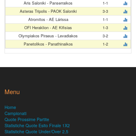
Aris Saloniki - Panserraikos
1-1
Asteras Tripolis - PAOK Saloniki
3-3
Atromitos - AE Lárissa
1-1
OFI Heraklion - AE Kifisias
1-3
Olympiakos Piraeus - Levadiakos
3-2
Panetolikos - Panathinaikos
1-2
Menu
Home
Campionati
Quote Prossime Partite
Statistiche Quote Esito Finale 1X2
Statistiche Quote Under/Over 2,5