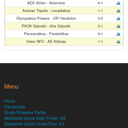
AEK Athen - Atromitos
4-1
Asteras Tripolis - Levadiakos
1-1
Olympiakos Piraeus - OFI Heraklion
3-0
PAOK Saloniki - Aris Saloniki
3-1
Panserraikos - Panetolikos
0-1
Volos NFC - AE Kifisias
1-1
Menu
Home
Campionati
Quote Prossime Partite
Statistiche Quote Esito Finale 1X2
Statistiche Quote Under/Over 2,5