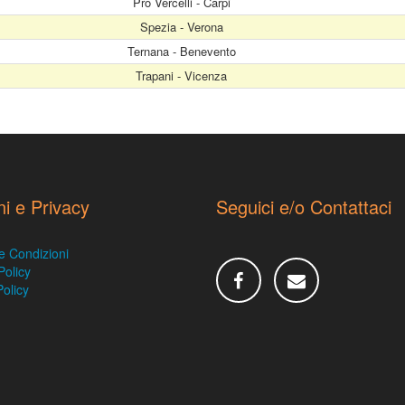
Pro Vercelli - Carpi
Spezia - Verona
Ternana - Benevento
Trapani - Vicenza
ni e Privacy
Seguici e/o Contattaci
e Condizioni
Policy
olicy