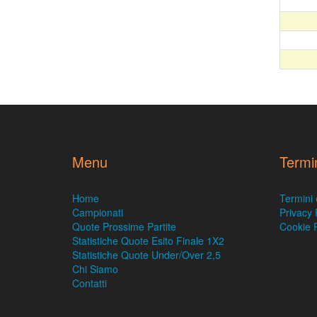
Menu
Termi
Home
Termini 
Campionati
Privacy 
Quote Prossime Partite
Cookie P
Statistiche Quote Esito Finale 1X2
Statistiche Quote Under/Over 2,5
Chi Siamo
Contatti