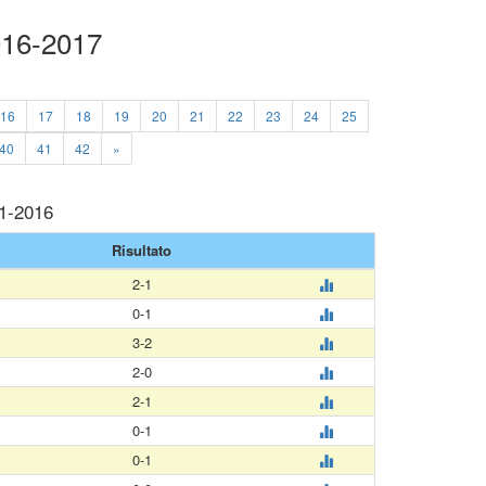
016-2017
16
17
18
19
20
21
22
23
24
25
40
41
42
»
11-2016
Risultato
2-1
0-1
3-2
2-0
2-1
0-1
0-1