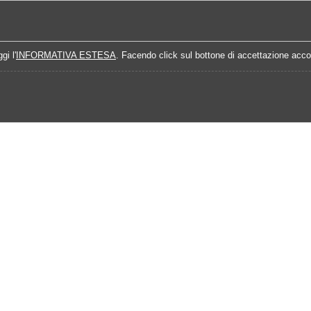
Home
Campionati
Quote Prossime Partit
gi l'
INFORMATIVA ESTESA
. Facendo click sul bottone di accettazione accon
lendario