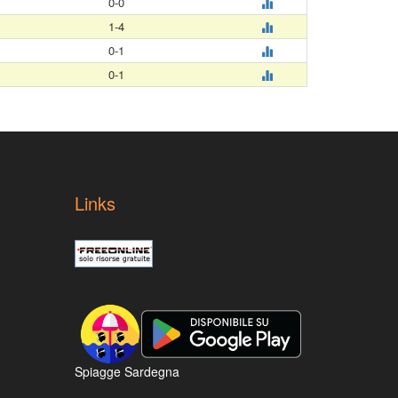
0-0
1-4
0-1
0-1
Links
Spiagge Sardegna