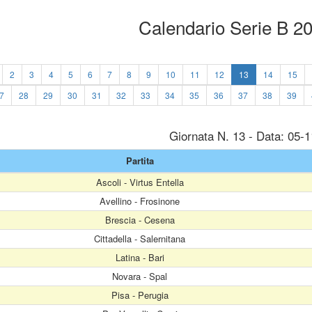
Calendario Serie B 2
2
3
4
5
6
7
8
9
10
11
12
13
14
15
7
28
29
30
31
32
33
34
35
36
37
38
39
Giornata N. 13 - Data: 05-
Partita
Ascoli - Virtus Entella
Avellino - Frosinone
Brescia - Cesena
Cittadella - Salernitana
Latina - Bari
Novara - Spal
Pisa - Perugia