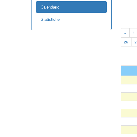
Calendario
Statistiche
«
1
26
2