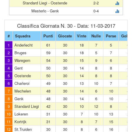
Standard Liegi - Oostende
2-2
Westerlo - Genk
0-4
Classifica Giornata N. 30 - Data: 11-03-2017
#
Squadra
Punti
Giocate
Vinte
Nulle
Perse
Gol Fa
1
Anderlecht
61
30
18
7
5
67
2
Bruges
59
30
18
5
7
56
3
Waregem
54
30
15
9
6
49
4
Gent
50
30
14
8
8
45
5
Oostende
50
30
14
8
8
52
6
Charleroi
49
30
13
10
7
34
7
Mechelen
48
30
14
6
10
41
8
Genk
48
30
14
6
10
40
9
Standard Liegi
42
30
10
12
8
47
10
Lokeren
31
30
7
10
13
24
11
Kortrijk
31
30
8
7
15
38
12
St.Truiden
30
30
8
6
16
35