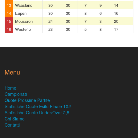
13
Waasland
30
30
7
9
14
28
14
Eupen
30
30
8
6
16
40
15
Mouscron
24
30
7
3
20
29
16
Westerlo
23
30
5
8
17
33
Menu
Home
Campionati
Quote Prossime Partite
Statistiche Quote Esito Finale 1X2
Statistiche Quote Under/Over 2,5
Chi Siamo
Contatti