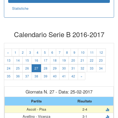
Statistiche
Calendario Serie B 2016-2017
«
1
2
3
4
5
6
7
8
9
10
11
12
13
14
15
16
17
18
19
20
21
22
23
24
25
26
27
28
29
30
31
32
33
34
35
36
37
38
39
40
41
42
»
Giornata N. 27 - Data: 25-02-2017
Partita
Risultato
Ascoli - Pisa
2-4
Avellino - Vicenza
3-1