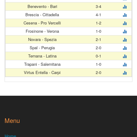
Benevento - Bari
3-4
Brescia - Cittadella
4-1
Cesena - Pro Vercelli
1-2
Frosinone - Verona
1-0
Novara - Spezia
2-1
Spal - Perugia
2-0
Ternana - Latina
0-1
Trapani - Salernitana
1-0
Virtus Entella - Carpi
2-0
Menu
Home