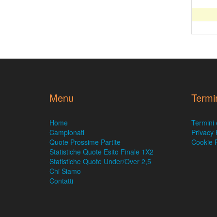
Menu
Termi
Home
Termini 
Campionati
Privacy 
Quote Prossime Partite
Cookie P
Statistiche Quote Esito Finale 1X2
Statistiche Quote Under/Over 2,5
Chi Siamo
Contatti