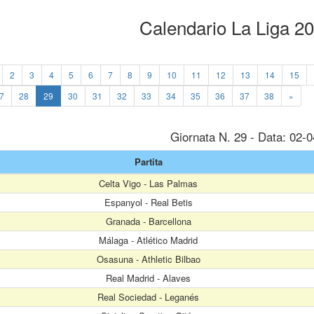
Calendario La Liga 2
2
3
4
5
6
7
8
9
10
11
12
13
14
15
7
28
29
30
31
32
33
34
35
36
37
38
»
Giornata N. 29 - Data: 02-
Partita
Celta Vigo - Las Palmas
Espanyol - Real Betis
Granada - Barcellona
Málaga - Atlético Madrid
Osasuna - Athletic Bilbao
Real Madrid - Alaves
Real Sociedad - Leganés