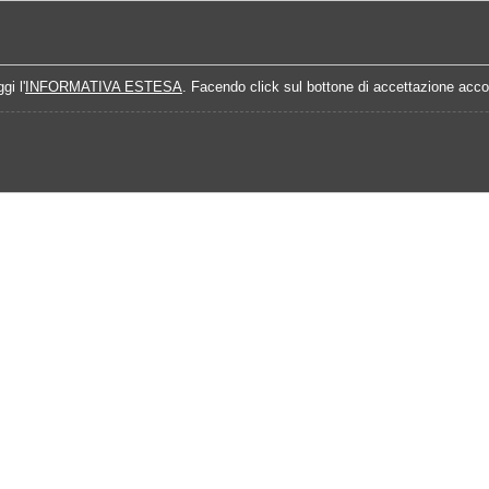
Home
Campionati
Quote Prossime Partit
gi l'
INFORMATIVA ESTESA
. Facendo click sul bottone di accettazione accon
Calendario