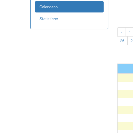
Calendario
Statistiche
«
1
26
2