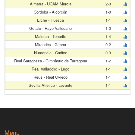
Almería - UCAM Murcia
2-3
Córdoba - Alcorcón
1-0
Elche - Huesca
1-1
Getafe - Rayo Vallecano
1-0
Maiorca - Tenerife
1-4
Mirandés - Girona
0-2
Numancia - Cadice
0-3
Real Saragozza - Gimnàstic de Tarragona
1-2
Real Valladolid - Lugo
1-1
Reus - Real Oviedo
1-1
Sevilla Atlético - Levante
1-1
Menu