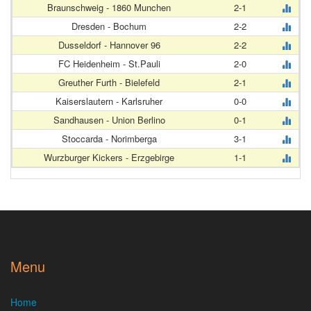
Braunschweig - 1860 Munchen
2-1
Dresden - Bochum
2-2
Dusseldorf - Hannover 96
2-2
FC Heidenheim - St.Pauli
2-0
Greuther Furth - Bielefeld
2-1
Kaiserslautern - Karlsruher
0-0
Sandhausen - Union Berlino
0-1
Stoccarda - Norimberga
3-1
Wurzburger Kickers - Erzgebirge
1-1
Menu
Home