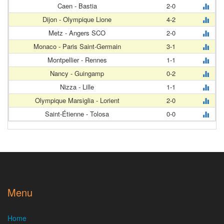
Caen - Bastia
2-0
Dijon - Olympique Lione
4-2
Metz - Angers SCO
2-0
Monaco - Paris Saint-Germain
3-1
Montpellier - Rennes
1-1
Nancy - Guingamp
0-2
Nizza - Lille
1-1
Olympique Marsiglia - Lorient
2-0
Saint-Étienne - Tolosa
0-0
Menu
Home