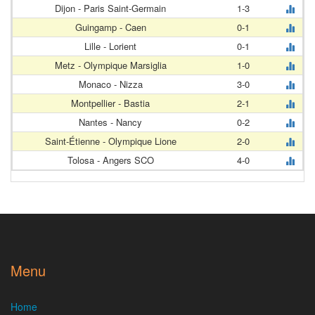
Dijon - Paris Saint-Germain
1-3
Guingamp - Caen
0-1
Lille - Lorient
0-1
Metz - Olympique Marsiglia
1-0
Monaco - Nizza
3-0
Montpellier - Bastia
2-1
Nantes - Nancy
0-2
Saint-Étienne - Olympique Lione
2-0
Tolosa - Angers SCO
4-0
Menu
Home