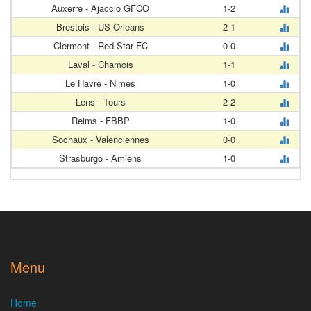
Auxerre - Ajaccio GFCO
1-2
Brestois - US Orleans
2-1
Clermont - Red Star FC
0-0
Laval - Chamois
1-1
Le Havre - Nimes
1-0
Lens - Tours
2-2
Reims - FBBP
1-0
Sochaux - Valenciennes
0-0
Strasburgo - Amiens
1-0
Menu
Home