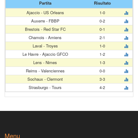
Partita
Risultato
Ajaccio - US Orleans
1-0
Auxerre - FBBP
0-2
Brestois - Red Star FC
0-1
Chamois - Amiens
2-1
Laval - Troyes
1-0
Le Havre - Ajaccio GFCO
1-2
Lens - Nimes
1-3
Reims - Valenciennes
0-0
Sochaux - Clermont
3-3
Strasburgo - Tours
4-2
Menu