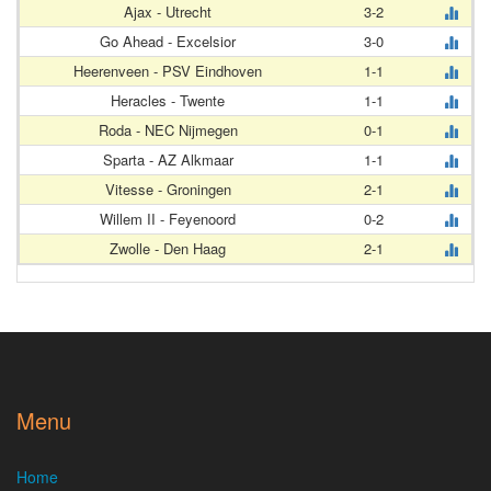
Ajax - Utrecht
3-2
Go Ahead - Excelsior
3-0
Heerenveen - PSV Eindhoven
1-1
Heracles - Twente
1-1
Roda - NEC Nijmegen
0-1
Sparta - AZ Alkmaar
1-1
Vitesse - Groningen
2-1
Willem II - Feyenoord
0-2
Zwolle - Den Haag
2-1
Menu
Home