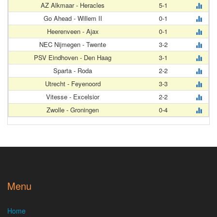
AZ Alkmaar - Heracles
5-1
Go Ahead - Willem II
0-1
Heerenveen - Ajax
0-1
NEC Nijmegen - Twente
3-2
PSV Eindhoven - Den Haag
3-1
Sparta - Roda
2-2
Utrecht - Feyenoord
3-3
Vitesse - Excelsior
2-2
Zwolle - Groningen
0-4
Menu
Home