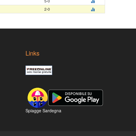
5-0
2-0
Links
Spiagge Sardegna