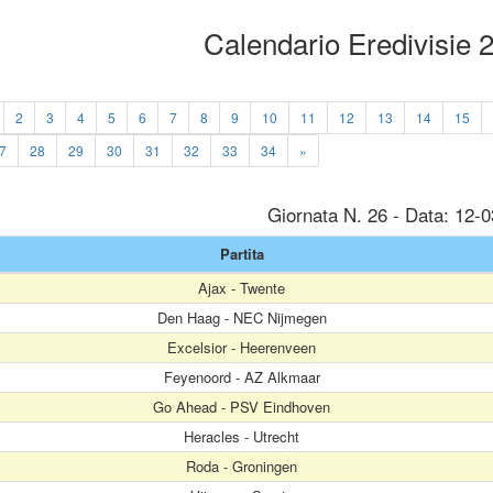
Calendario Eredivisie
2
3
4
5
6
7
8
9
10
11
12
13
14
15
7
28
29
30
31
32
33
34
»
Giornata N. 26 - Data: 12-
Partita
Ajax - Twente
Den Haag - NEC Nijmegen
Excelsior - Heerenveen
Feyenoord - AZ Alkmaar
Go Ahead - PSV Eindhoven
Heracles - Utrecht
Roda - Groningen