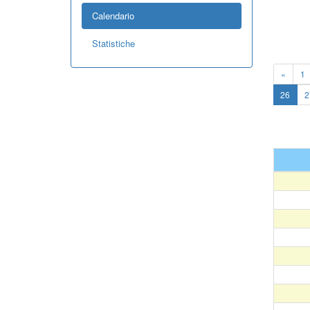
Calendario
Statistiche
«
1
26
2