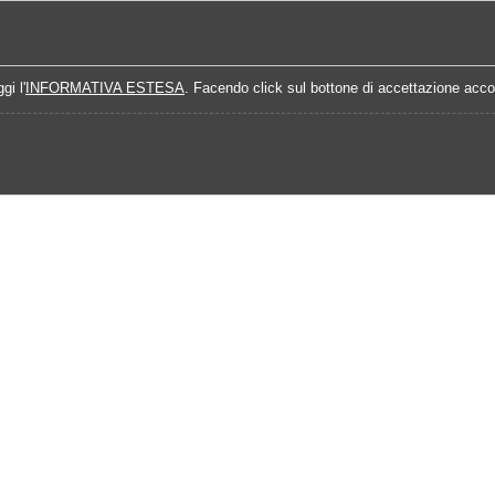
Home
Campionati
Quote Prossime Partit
gi l'
INFORMATIVA ESTESA
. Facendo click sul bottone di accettazione accon
Calendario