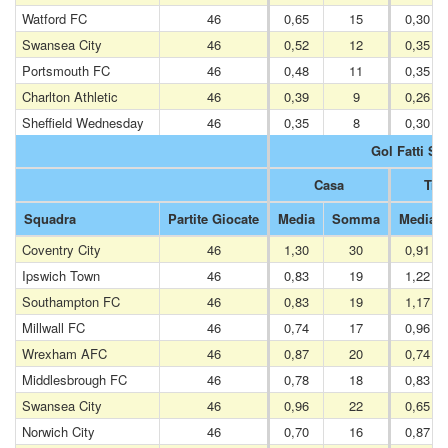
Watford FC
46
0,65
15
0,30
Swansea City
46
0,52
12
0,35
Portsmouth FC
46
0,48
11
0,35
Charlton Athletic
46
0,39
9
0,26
Sheffield Wednesday
46
0,35
8
0,30
Gol Fatti S
Casa
Tras
Squadra
Partite Giocate
Media
Somma
Media
Coventry City
46
1,30
30
0,91
Ipswich Town
46
0,83
19
1,22
Southampton FC
46
0,83
19
1,17
Millwall FC
46
0,74
17
0,96
Wrexham AFC
46
0,87
20
0,74
Middlesbrough FC
46
0,78
18
0,83
Swansea City
46
0,96
22
0,65
Norwich City
46
0,70
16
0,87