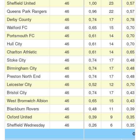
Sheffield United
46
1,00
23
0,57
Queens Park Rangers
46
0,96
22
0,57
Derby County
46
0,74
17
0,78
Watford FC
46
0,65
15
0,70
Portsmouth FC
46
0,61
14
0,70
Hull City
46
0,61
14
0,70
Charlton Athletic
46
0,61
14
0,65
Stoke City
46
0,74
17
0,48
Birmingham City
46
0,74
17
0,48
Preston North End
46
0,74
17
0,48
Leicester City
46
0,52
12
0,70
Bristol City
46
0,74
17
0,43
West Bromwich Albion
46
0,65
15
0,43
Blackburn Rovers
46
0,48
11
0,39
Oxford United
46
0,39
9
0,35
Sheffield Wednesday
46
0,26
6
0,35
Gol 