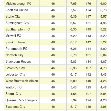
Middlesbrough FC
46
7,65
176
6,00
Sheffield United
46
7,57
174
5,78
Stoke City
46
6,39
147
5,57
Birmingham City
46
6,57
151
4,96
Southampton FC
46
6,30
145
5,22
Millwall FC
46
6,22
143
5,22
Ipswich Town
46
6,17
142
5,22
Portsmouth FC
46
6,26
144
5,00
Norwich City
46
5,70
131
5,04
Blackburn Rovers
46
5,83
134
4,87
Coventry City
46
5,96
137
4,70
Leicester City
46
6,17
142
4,43
West Bromwich Albion
46
6,09
140
4,26
Watford FC
46
5,43
125
4,48
Bristol City
46
4,65
107
5,04
Queens Park Rangers
46
5,39
124
4,26
Swansea City
46
5,17
119
3,96