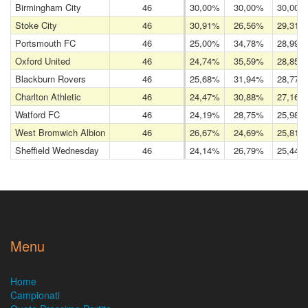
Birmingham City
46
30,00%
30,00%
30,00%
Stoke City
46
30,91%
26,56%
29,31%
Portsmouth FC
46
25,00%
34,78%
28,99%
Oxford United
46
24,74%
35,59%
28,85%
Blackburn Rovers
46
25,68%
31,94%
28,77%
Charlton Athletic
46
24,47%
30,88%
27,16%
Watford FC
46
24,19%
28,75%
25,98%
West Bromwich Albion
46
26,67%
24,69%
25,81%
Sheffield Wednesday
46
24,14%
26,79%
25,44%
Menu
Home
Campionati