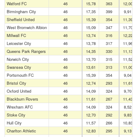
Watford FC
46
15,78
363
12,00
Birmingham City
46
17,35
399
9,91
Sheffield United
46
15,39
354
11,39
West Bromwich Albion
46
15,09
347
11,70
Millwall FC
46
13,74
316
12,22
Leicester City
46
13,78
317
11,96
Queens Park Rangers
46
14,35
330
11,13
Norwich City
46
13,70
315
11,52
Swansea City
46
13,61
313
11,00
Portsmouth FC
46
15,39
354
9,04
Bristol City
46
12,74
293
11,61
Oxford United
46
14,09
324
9,70
Blackburn Rovers
46
11,61
267
11,43
Wrexham AFC
46
14,09
324
8,52
Stoke City
46
12,70
292
9,83
Hull City
46
11,57
266
10,83
Charlton Athletic
46
12,83
295
9,13