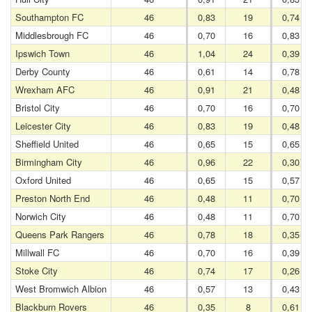
Southampton FC
46
0,83
19
0,74
Middlesbrough FC
46
0,70
16
0,83
Ipswich Town
46
1,04
24
0,39
Derby County
46
0,61
14
0,78
Wrexham AFC
46
0,91
21
0,48
Bristol City
46
0,70
16
0,70
Leicester City
46
0,83
19
0,48
Sheffield United
46
0,65
15
0,65
Birmingham City
46
0,96
22
0,30
Oxford United
46
0,65
15
0,57
Preston North End
46
0,48
11
0,70
Norwich City
46
0,48
11
0,70
Queens Park Rangers
46
0,78
18
0,35
Millwall FC
46
0,70
16
0,39
Stoke City
46
0,74
17
0,26
West Bromwich Albion
46
0,57
13
0,43
Blackburn Rovers
46
0,35
8
0,61