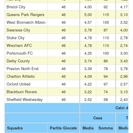
Bristol City
46
4,00
92
4,17
Queens Park Rangers
46
5,00
115
3,13
West Bromwich Albion
46
4,57
105
3,52
Swansea City
46
3,78
87
4,00
Stoke City
46
4,78
110
2,78
Wrexham AFC
46
4,78
110
2,74
Portsmouth FC
46
4,35
100
3,00
Derby County
46
3,74
86
3,43
Preston North End
46
3,39
78
3,78
Charlton Athletic
46
4,09
94
2,96
Oxford United
46
4,22
97
2,57
Blackburn Rovers
46
3,22
74
3,13
Sheffield Wednesday
46
2,52
58
2,43
Calci d'A
Casa
Tras
Squadra
Partite Giocate
Media
Somma
Media