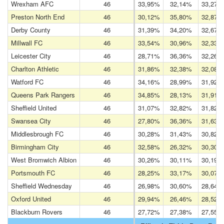
Wrexham AFC
46
33,95%
32,14%
33,27%
Preston North End
46
30,12%
35,80%
32,87%
Derby County
46
31,39%
34,20%
32,67%
Millwall FC
46
33,54%
30,96%
32,33%
Leicester City
46
28,71%
36,36%
32,26%
Charlton Athletic
46
31,86%
32,38%
32,08%
Watford FC
46
34,16%
28,99%
31,92%
Queens Park Rangers
46
34,85%
28,13%
31,91%
Sheffield United
46
31,07%
32,82%
31,82%
Swansea City
46
27,80%
36,36%
31,63%
Middlesbrough FC
46
30,28%
31,43%
30,82%
Birmingham City
46
32,58%
26,32%
30,30%
West Bromwich Albion
46
30,26%
30,11%
30,19%
Portsmouth FC
46
28,25%
33,17%
30,07%
Sheffield Wednesday
46
26,98%
30,60%
28,64%
Oxford United
46
29,94%
26,46%
28,52%
Blackburn Rovers
46
27,72%
27,38%
27,55%