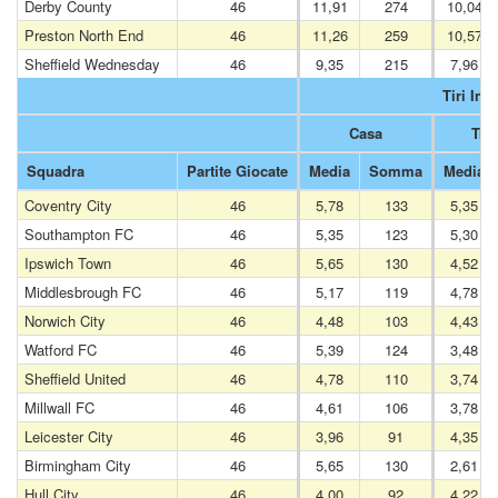
Derby County
46
11,91
274
10,04
Preston North End
46
11,26
259
10,57
Sheffield Wednesday
46
9,35
215
7,96
Tiri In P
Casa
Tras
Squadra
Partite Giocate
Media
Somma
Media
Coventry City
46
5,78
133
5,35
Southampton FC
46
5,35
123
5,30
Ipswich Town
46
5,65
130
4,52
Middlesbrough FC
46
5,17
119
4,78
Norwich City
46
4,48
103
4,43
Watford FC
46
5,39
124
3,48
Sheffield United
46
4,78
110
3,74
Millwall FC
46
4,61
106
3,78
Leicester City
46
3,96
91
4,35
Birmingham City
46
5,65
130
2,61
Hull City
46
4,00
92
4,22