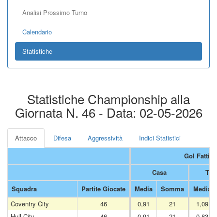
Analisi Prossimo Turno
Calendario
Statistiche
Statistiche Championship alla
Giornata N. 46 - Data: 02-05-2026
Attacco
Difesa
Aggressività
Indici Statistici
Gol Fatti 
Casa
Tras
Squadra
Partite Giocate
Media
Somma
Media
Coventry City
46
0,91
21
1,09
Hull City
46
0,91
21
0,83