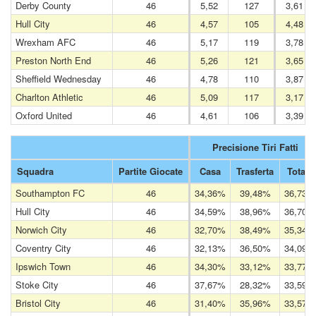
Derby County
46
5,52
127
3,61
Hull City
46
4,57
105
4,48
Wrexham AFC
46
5,17
119
3,78
Preston North End
46
5,26
121
3,65
Sheffield Wednesday
46
4,78
110
3,87
Charlton Athletic
46
5,09
117
3,17
Oxford United
46
4,61
106
3,39
Precisione Tiri Fatti
Squadra
Partite Giocate
Casa
Trasferta
Totale
Southampton FC
46
34,36%
39,48%
36,73%
Hull City
46
34,59%
38,96%
36,70%
Norwich City
46
32,70%
38,49%
35,34%
Coventry City
46
32,13%
36,50%
34,09%
Ipswich Town
46
34,30%
33,12%
33,77%
Stoke City
46
37,67%
28,32%
33,59%
Bristol City
46
31,40%
35,96%
33,57%