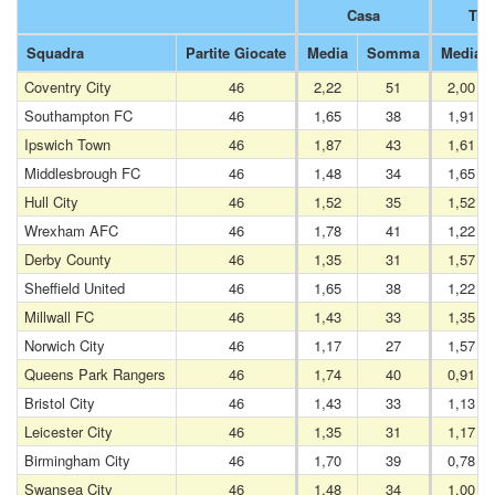
Casa
Tras
Squadra
Partite Giocate
Media
Somma
Media
Coventry City
46
2,22
51
2,00
Southampton FC
46
1,65
38
1,91
Ipswich Town
46
1,87
43
1,61
Middlesbrough FC
46
1,48
34
1,65
Hull City
46
1,52
35
1,52
Wrexham AFC
46
1,78
41
1,22
Derby County
46
1,35
31
1,57
Sheffield United
46
1,65
38
1,22
Millwall FC
46
1,43
33
1,35
Norwich City
46
1,17
27
1,57
Queens Park Rangers
46
1,74
40
0,91
Bristol City
46
1,43
33
1,13
Leicester City
46
1,35
31
1,17
Birmingham City
46
1,70
39
0,78
Swansea City
46
1,48
34
1,00