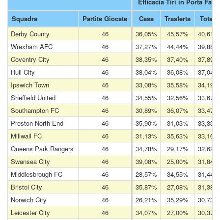
Efficacia Tiri in Porta Fatti
Squadra
Partite Giocate
Casa
Trasferta
Totale
Derby County
46
36,05%
45,57%
40,61%
Wrexham AFC
46
37,27%
44,44%
39,88%
Coventry City
46
38,35%
37,40%
37,89%
Hull City
46
38,04%
36,08%
37,04%
Ipswich Town
46
33,08%
35,58%
34,19%
Sheffield United
46
34,55%
32,56%
33,67%
Southampton FC
46
30,89%
36,07%
33,47%
Preston North End
46
35,90%
31,03%
33,33%
Millwall FC
46
31,13%
35,63%
33,16%
Queens Park Rangers
46
34,78%
29,17%
32,62%
Swansea City
46
39,08%
25,00%
31,84%
Middlesbrough FC
46
28,57%
34,55%
31,44%
Bristol City
46
35,87%
27,08%
31,38%
Norwich City
46
26,21%
35,29%
30,73%
Leicester City
46
34,07%
27,00%
30,37%