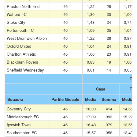
Preston North End
46
1,22
28
1,17
Watford FC
46
1,30
30
1,00
Stoke City
46
1,48
34
0,74
Portsmouth FC
46
1,09
25
1,04
West Bromwich Albion
46
1,22
28
0,87
Oxford United
46
1,04
24
0,91
Charlton Athletic
46
1,00
23
0,91
Blackburn Rovers
46
0,83
19
1,00
Sheffield Wednesday
46
0,61
14
0,65
Tiri
Casa
Tras
Squadra
Partite Giocate
Media
Somma
Media
Coventry City
46
18,00
414
14,65
Middlesbrough FC
46
17,09
393
15,22
Ipswich Town
46
16,48
379
13,65
Southampton FC
46
15,57
358
13,43