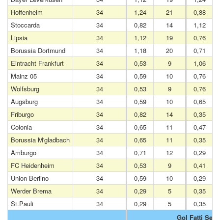
Hoffenheim
34
1,24
21
0,88
Stoccarda
34
0,82
14
1,12
Lipsia
34
1,12
19
0,76
Borussia Dortmund
34
1,18
20
0,71
Eintracht Frankfurt
34
0,53
9
1,06
Mainz 05
34
0,59
10
0,76
Wolfsburg
34
0,53
9
0,76
Augsburg
34
0,59
10
0,65
Friburgo
34
0,82
14
0,35
Colonia
34
0,65
11
0,47
Borussia M'gladbach
34
0,65
11
0,35
Amburgo
34
0,71
12
0,29
FC Heidenheim
34
0,53
9
0,41
Union Berlino
34
0,59
10
0,29
Werder Brema
34
0,29
5
0,35
St.Pauli
34
0,29
5
0,35
Gol Fatti Se