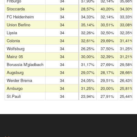
Friburgo
34
37,93%
32,14%
35,66%
Stoccarda
34
28,57%
40,20%
34,30%
FC Heidenheim
34
34,33%
32,14%
33,33%
Union Berlino
34
35,14%
30,51%
33,08%
Lipsia
34
32,26%
32,50%
32,35%
Colonia
34
32,61%
29,69%
31,41%
Wolfsburg
34
26,25%
37,50%
31,25%
Mainz 05
34
30,00%
32,39%
31,21%
Borussia M'gladbach
34
31,17%
27,69%
29,58%
Augsburg
34
29,07%
28,17%
28,66%
Werder Brema
34
24,05%
29,51%
26,43%
Amburgo
34
31,25%
20,00%
25,81%
St.Pauli
34
23,94%
27,91%
25,44%