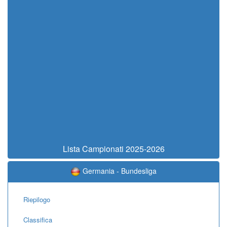
Lista Campionati 2025-2026
Germania - Bundesliga
Riepilogo
Classifica